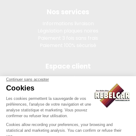
Nos services
Informations livraison
Législation plaques noires
Paiement 3 fois sans frais
Paiement 100% sécurisé
Espace client
Connexion
Mon compte
Suivi des commandes
Conditions de vente
Mentions légales
314 PI, SASU au capital de 5 000 €, 902 971 274 R.C.S. Saint-