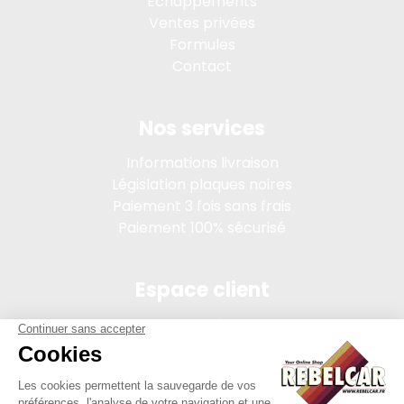
Echappements
Ventes privées
Formules
Contact
Nos services
Informations livraison
Législation plaques noires
Paiement 3 fois sans frais
Paiement 100% sécurisé
Espace client
Connexion
Mon compte
Suivi des commandes
Conditions de vente