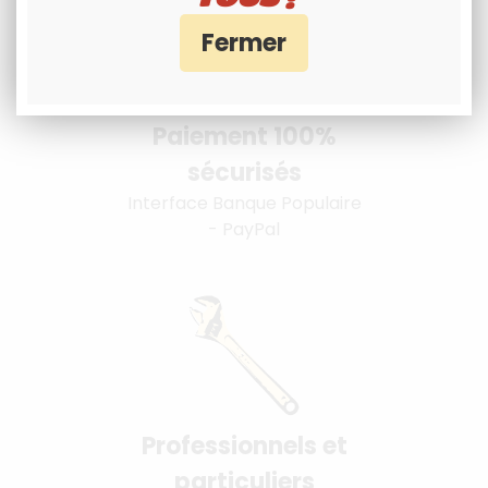
Paiement 100%
sécurisés
Interface Banque Populaire
- PayPal
Professionnels et
particuliers