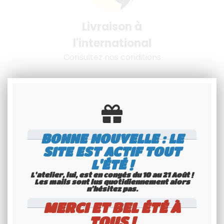
Livraison à
l'international
Consultez nos conditions
BONNE NOUVELLE : LE
SITE EST ACTIF TOUT
Spécialiste
L'ÉTÉ !
Youngtimers
L'atelier, lui, est en congés du 10 au 21 Août !
Les mails sont lus quotidiennement alors
Service Client 6j/7
n'hésitez pas.
MERCI ET BEL ÉTÉ À
TOUS !