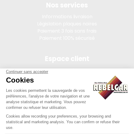
Nos services
Informations livraison
Législation plaques noires
Paiement 3 fois sans frais
Paiement 100% sécurisé
Espace client
Connexion
Mon compte
Suivi des commandes
Conditions de vente
Mentions légales
314 PI, SASU au capital de 5 000 €, 902 971 274 R.C.S. Saint-
etienne, 450 AVENUE DE L'EUROPE, 42380 LA TOURETTE FRANCE