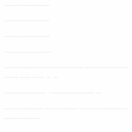
CRT 2 FP HAM
CRT 1 FP HAM
CRT 2 FP HAM
Oui : anti bavard
Oui : recherche automatique de canaux
occupés (balayage)
Oui : verrouillage du canal occupé
Oui : la fréquence TX passe en RX et
inversement
Oui : l'appareil émettra un son de sirène et