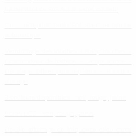
transmettra ce son sur le canal courant
Oui : réception radio FM avec recherche
automatique
Verrouillage des touches + Beep touches +
Économiseur de batterie + Lampe torche +
Décalage Offset pour répéteur + Fonction
clonage
3 couleurs disponibles : noir, rouge, jaune
Écran LCD : vert, rouge, jaune
Double affichage de fréquence et/ou canal