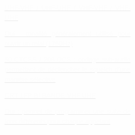
UHF-VHF / UHF-UHF / VHF-VHF / VHF-
UHF
Oui : tonalité généralement utilisé pour
ouvrir un relai (1750Hz)
50 CTCSS / 208 DCS : codage sub-audio
permettant de déclencher le squelch d'une
manière sélective
CRT 1FP BI BANDE VHF UHF
Oui : permet de programmer une suite de
tons différents pour chaque appelant