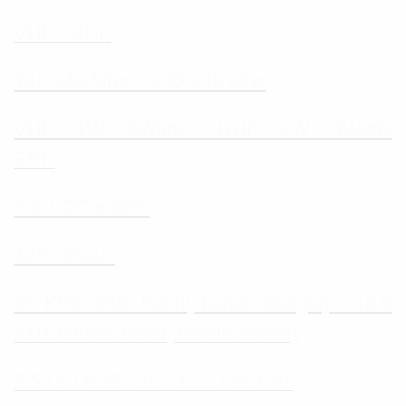
VHF / UHF
144-146 Mhz -- 430-440 Mhz
VHF : 1W / 6Watts -- UHF : 1W / 5Watts
ERP
7.2V DC ± 20%
128 canaux
25 KHz wide band( bande élargie) - 12.5
KHz narrow band( bande étroite)
2.5 / 5 / 6.25 / 10 / 12.5 / 25 Khz