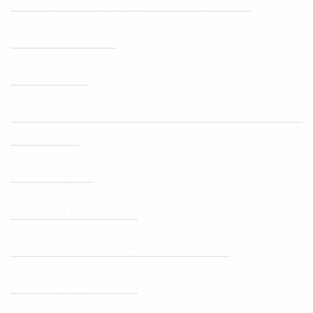
Talkie walkie CRT revendeur officiel
CRT 1 FP HAM
PM 000680
TALKY WALKY AMATEUR RADIO
BIBANDE
CRT France
AMATEUR RADIO
Walkie Talkie UHF VHF Bibande
AMATEUR RADIO