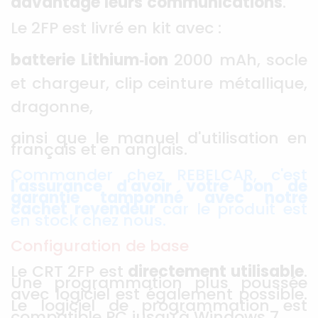
davantage
leurs
communications
.
Le 2FP est livré en kit avec :
batterie Lithium‐ion
2000 mAh, socle
et chargeur, clip ceinture métallique,
dragonne,
ainsi que le manuel d'utilisation en
français et en anglais.
Commander chez REBELCAR, c'est
l'assurance d'avoir votre bon de
garantie tamponné avec notre
cachet revendeur
car le produit est
en stock chez nous.
Configuration de base
Le CRT 2FP est
directement utilisable
.
Une programmation plus poussée
avec logiciel est également possible.
Le logiciel de programmation est
compatible PC jusqu'à Windows 7.