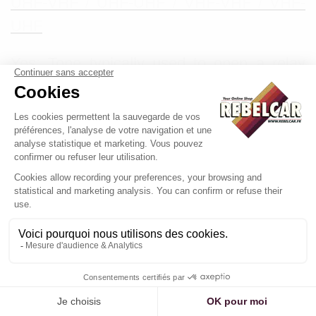
UHF-VHF / UHF-UHF / VHF-VHF / VHF-
UHF
Yes: Tone typically used to open a relay
(1750Hz)
50 CTCSS / 208 DCS: sub-audio encoding
for selectively triggering the squelch
CRT 1FP BI UHF VHF BAND
Yes: allows you to program a sequence of
different tones for each caller
CRT 1 FP HAM