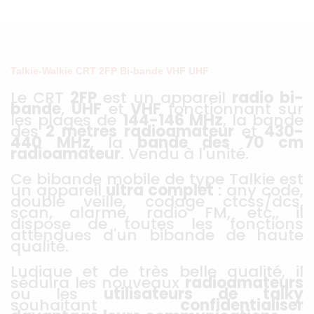
Talkie-Walkie CRT 2FP Bi-bande VHF UHF
Le CRT
2FP
est un appareil
radio
bi-
bande
,
UHF
et
VHF
fonctionnant sur
les plages de
144-146 MHz
, la bande
des
2 mètres
radioamateur
et
430-
440
MHz
, la
bande
des
70
cm
radioamateur
. Vendu à l'unité.
Ce bibande mobile de type Talkie est
un appareil
ultra complet
: any code,
double veille, codage ctcss/dcs,
scan, alarme, radio FM, etc., il
dispose de toutes les fonctions
attendues d'un bibande de haute
qualité.
Ludique et de très belle qualité, il
séduira les nouveaux
radioamateurs
ou les
utilisateurs
de
talky
souhaitant
confidentialiser