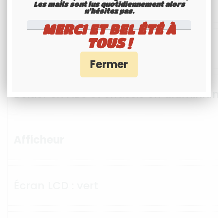
Lampe Torche
Les mails sont lus quotidiennement alors
n'hésitez pas.
MERCI ET BEL ÉTÉ À
TOUS !
Structure
Boitier en ABS et chassis en aluminiu
Afficheur
Écran LCD : vert