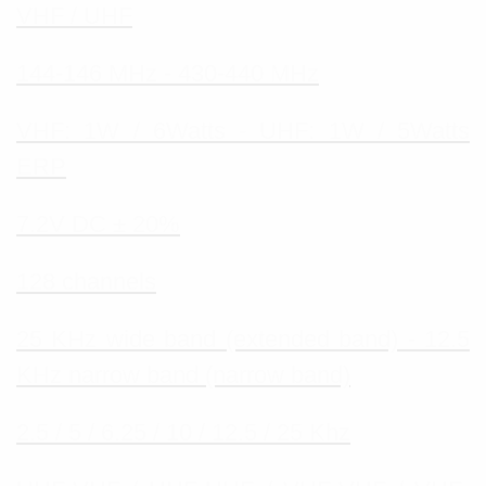
VHF / UHF
144-146 MHz - 430-440 MHz
VHF: 1W / 6Watts - UHF: 1W / 5Watts
ERP
7.2V DC ± 20%
128 channels
25 KHz wide band (extended band) - 12.5
KHz narrow band (narrow band)
2.5 / 5 / 6.25 / 10 / 12.5 / 25 Khz