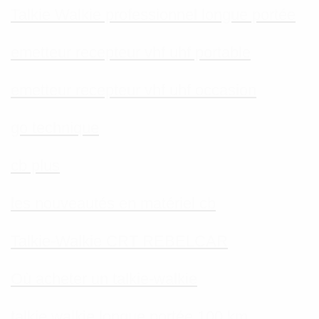
Talkie Walkie professionnel longue portée
emetteur recepteur vhf uhf portable
emetteur recepteur vhf uhf occasion
go technique
cb plus
les nouveautés en matériel cb
Talkie-Walkie CRT REBELCAR
Où acheter un talkie-walkie
talkie walkie longue portée 100 km