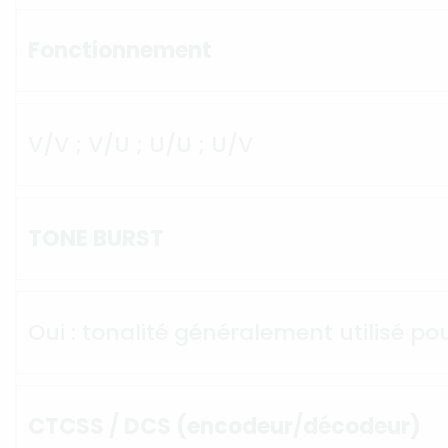
Fonctionnement
V/V ; V/U ; U/U ; U/V
TONE BURST
Oui : tonalité généralement utilisé pou
CTCSS / DCS (encodeur/décodeur)