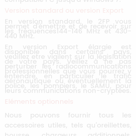
Version standard ou version Export
En version standard, le 2FP vous
permet d'émettre et de recevoir sur
les fréquences144-146 MHz et 430-
440 MHz.
En version Export élargie est
disponible dans certains pays,
veuillez etre vigilent sur la législation
de votre pays. Veillez à ne pas
perturber les radiocommunications
professionnelles que vous pourrez y
entendre, en particulier le trafic
aéronautique ou éventuellement la
police, les pompiers, le SAMU, pour
leurs communications non-cryptées.
Eléments optionnels
Nous pouvons fournir tous les
accessoires utiles, tels qu'oreillettes,
housse, chargeurs additionnels,