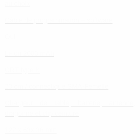
au choix
Câble de programmation + software
Oui
Li-ion 2000 mAh
CRT type K
20 cm / connectique SMA-Femelle
Chargeur de table, batterie, antenne,
dragonne et clip ceinture
122 x 63x 36 mm