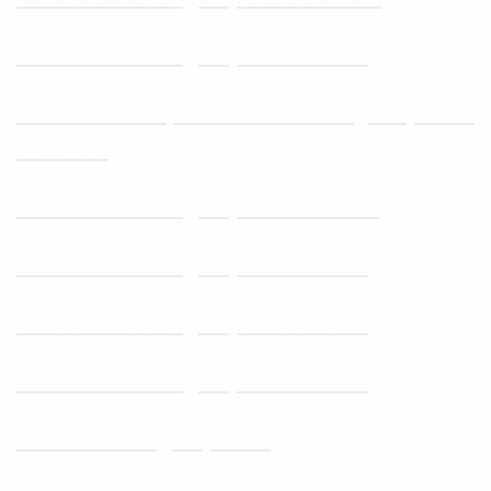
talkie walkie longue portée 20 km
talkie walkie professionnel longue portée
motorola
talkie walkie longue portée chasse
talkie walkie longue portée 50 km
talkie walkie longue portée 10 km
talkie walkie longue portée 15 km
talki walki longue portée