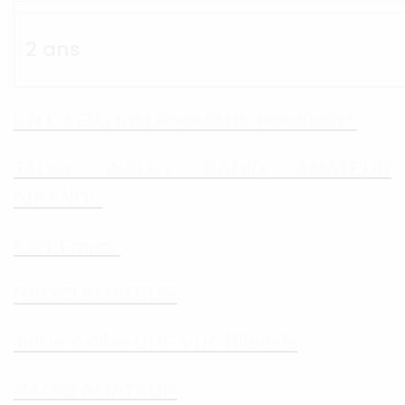
2 ans
CRT 2 FP HAM PM000015 PM 000015
TALKY WALKY RADIO AMATEUR
BIBANDE
CRT France
RADIO AMATEUR
Talkie Walkie UHF VHF Bibande
RADIO AMATEUR