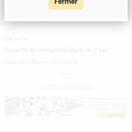
Ø 16mm (5/8 po)
Garantie
Garantie de conformité légale de 2 ans
Caractéristiques techniques
Voir le
manuel du produit