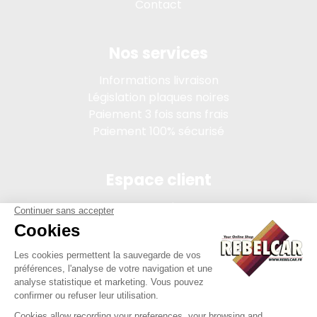
Contact
Nos services
Informations livraison
Législation plaques noires
Paiement 3 fois sans frais
Paiement 100% sécurisé
Espace client
Connexion
Mon compte
Suivi des commandes
Conditions de vente
Mentions légales