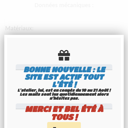
Données mécaniques :
Matériaux:
Laiton nickelé, Laiton plaqué or, PTFE
BONNE NOUVELLE : LE
SITE EST ACTIF TOUT
Taille globale:
L'ÉTÉ !
L'atelier, lui, est en congés du 10 au 21 Août !
Les mails sont lus quotidiennement alors
n'hésitez pas.
Ø 38mm (1.5in)
MERCI ET BEL ÉTÉ À
TOUS !
Trou de montage: