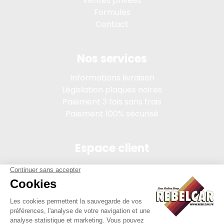
Ventes privées
Formules
Contact
Nos services
Informations livraison
Législation plaques noires
Paiement 3 fois sans frais
Paiement 100% sécurisé
Espace client
Connexion
Mon compte
Suivi des commandes
Conditions de vente
Mentions légales