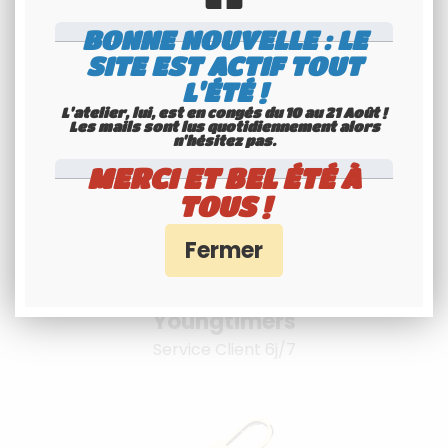
Livraison à
BONNE NOUVELLE : LE
l'international
SITE EST ACTIF TOUT
L'ÉTÉ !
Consultez nos conditions
L'atelier, lui, est en congés du 10 au 21 Août !
Les mails sont lus quotidiennement alors
n'hésitez pas.
MERCI ET BEL ÉTÉ À
TOUS !
Spécialiste
Youngtimers
Service Client 6j/7