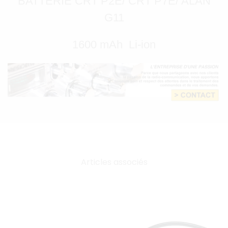
BATTERIE CRT P2E/ CRT P7E/ ALAN
G11
1600 mAh Li-ion
Articles associés