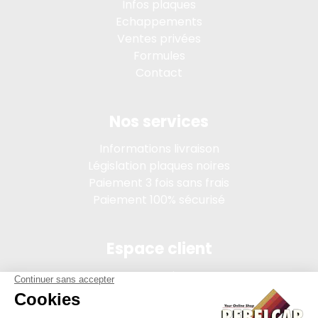
Infos plaques
Echappements
Ventes privées
Formules
Contact
Nos services
Informations livraison
Législation plaques noires
Paiement 3 fois sans frais
Paiement 100% sécurisé
Espace client
Connexion
Mon compte
Suivi des commandes