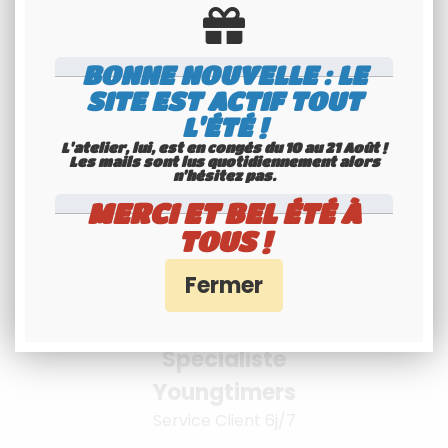
BONNE NOUVELLE : LE
Livraison à
SITE EST ACTIF TOUT
L'ÉTÉ !
l'international
L'atelier, lui, est en congés du 10 au 21 Août !
Consultez nos conditions
Les mails sont lus quotidiennement alors
n'hésitez pas.
MERCI ET BEL ÉTÉ À
TOUS !
Spécialiste
Youngtimers
Service Client 6j/7