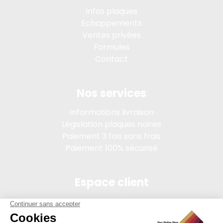
Infos plaques
Echappements
Ventes privées
Formules
Contact
Nos services
Informations livraison
Législation plaques noires
Paiement 3 fois sans frais
Paiement 100% sécurisé
Espace client
Connexion
Mon compte