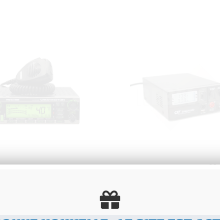
AU POSTE RADIOAMATEUR
ALIMENTATION CRT SPS30
IDENT WASHINGTON AM FM
PORT CHARGE USB
V, VERSION LA PLUS RÉCENTE
.00
€
T.T.C.
74
.00
€
H.T.
Disponible
Disponible