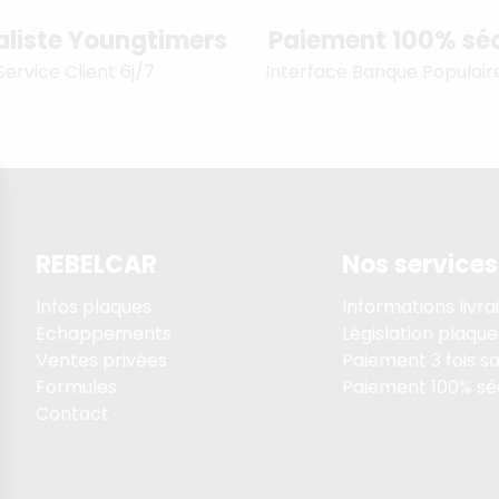
aliste Youngtimers
Paiement 100% séc
Service Client 6j/7
Interface Banque Populair
REBELCAR
Nos services
Infos plaques
Informations livra
Echappements
Législation plaque
Ventes privées
Paiement 3 fois sa
Formules
Paiement 100% sé
Contact