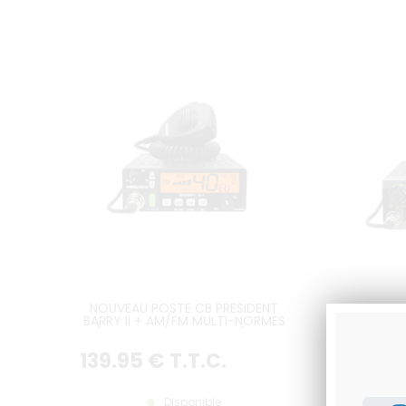
NOUVEAU POSTE CB PRESIDENT
NOUVE
BARRY II + AM/FM MULTI-NORMES
PRES
12/24V VERSION LA PLUS RÉCENTE
BLU 12
139
.95
€
T.T.C.
465
Disponible