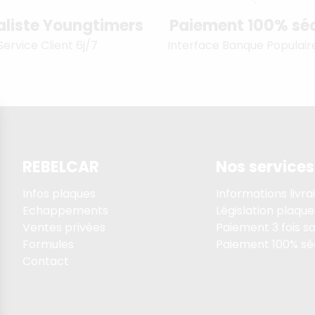
aliste Youngtimers
Paiement 100% séc
Service Client 6j/7
Interface Banque Populair
REBELCAR
Nos services
Infos plaques
Informations livra
Echappements
Législation plaque
Ventes privées
Paiement 3 fois sa
Formules
Paiement 100% sé
Contact