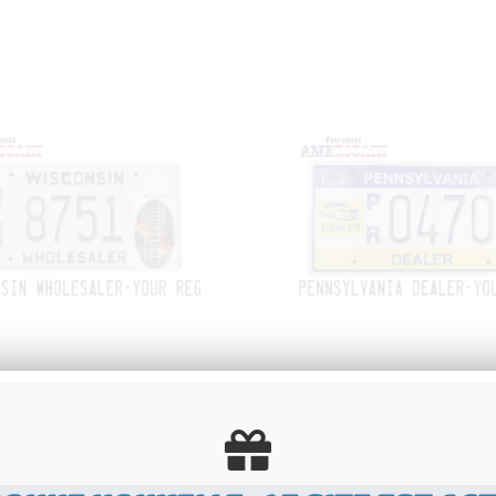
UE US EMBOUTIE BLANCHE
PLAQUE US EMBOUTI
FLECTORISÉE WISCONSIN
PENNSYLVANIA DEALER 
LESALER AVEC BORDURE
BORDURE CONTRE-EMBOU
TRE-EMBOUTIE, FORMAT
FORMAT 300x150 MM / 1
.00
€
H.T.
200
.00
€
H.T.
300x150 MM / 12x6"
Disponible
Disponible