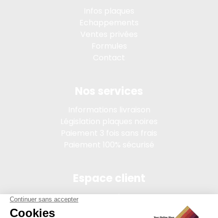
Infos plaques
Echappements
Ventes privées
Formules
Contact
Nos services
Informations livraison
Législation plaques noires
Paiement 3 fois sans frais
Paiement 100% sécurisé
Espace client
Connexion
Mon compte