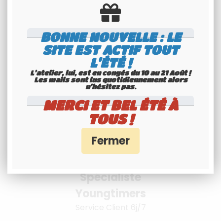
BONNE NOUVELLE : LE
Livraison à
SITE EST ACTIF TOUT
L'ÉTÉ !
l'international
L'atelier, lui, est en congés du 10 au 21 Août !
Consultez nos conditions
Les mails sont lus quotidiennement alors
n'hésitez pas.
MERCI ET BEL ÉTÉ À
TOUS !
Spécialiste
Youngtimers
Service Client 6j/7