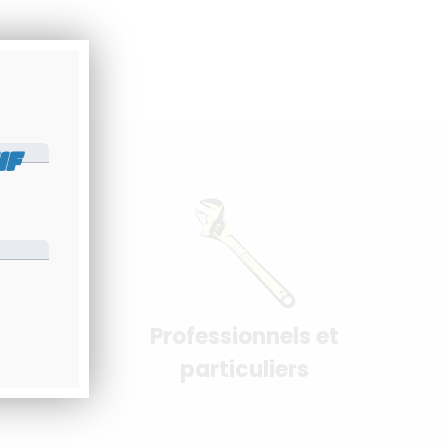
IF
Professionnels et
urisés
particuliers
e - PayPal