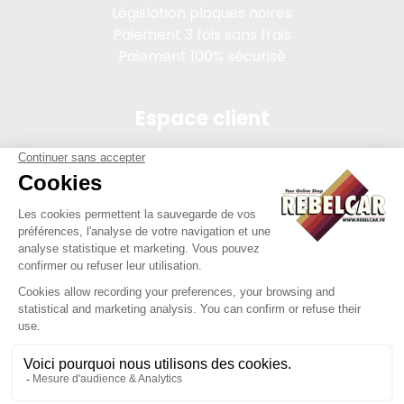
Législation plaques noires
Paiement 3 fois sans frais
Paiement 100% sécurisé
Espace client
Connexion
Mon compte
Suivi des commandes
Conditions de vente
Mentions légales
314 PI, SASU au capital de 5 000 €, 902 971 274 R.C.S. Saint-
etienne, 450 AVENUE DE L'EUROPE, 42380 LA TOURETTE FRANCE