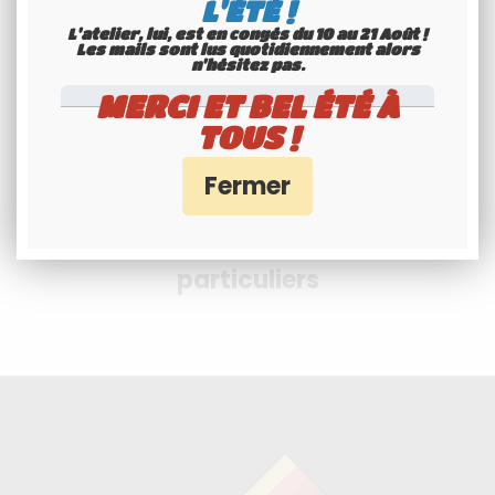
L'ÉTÉ !
- PayPal
L'atelier, lui, est en congés du 10 au 21 Août !
Les mails sont lus quotidiennement alors
n'hésitez pas.
MERCI ET BEL ÉTÉ À
TOUS !
Professionnels et
particuliers