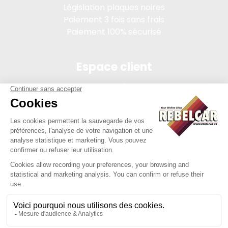
Législation plaques noires
Paiement 3 fois sans frais
Paiement 100% sécurisé
Espace client
Connexion
Mon compte
Suivi des commandes
Conditions de vente
Mentions légales
314 PI, SASU au capital de 5 000 €, 902 971 274 R.C.S. Saint-
etienne, 450 AVENUE DE L'EUROPE, 42380 LA TOURETTE FRANCE