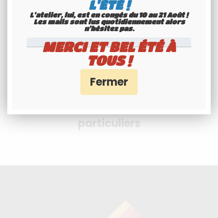
L'ÉTÉ !
- PayPal
L'atelier, lui, est en congés du 10 au 21 Août !
Les mails sont lus quotidiennement alors
n'hésitez pas.
MERCI ET BEL ÉTÉ À
TOUS !
Professionnels et
particuliers