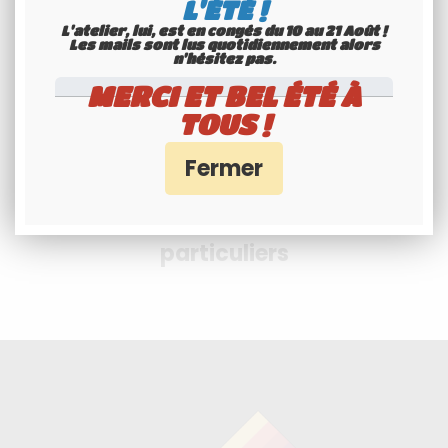
L'ÉTÉ !
- PayPal
L'atelier, lui, est en congés du 10 au 21 Août !
Les mails sont lus quotidiennement alors
n'hésitez pas.
MERCI ET BEL ÉTÉ À
TOUS !
Professionnels et
particuliers