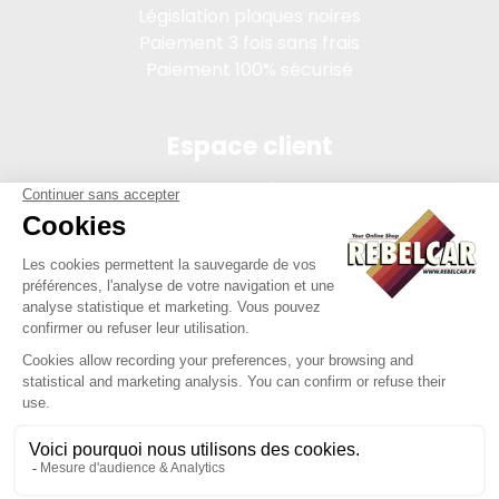
Législation plaques noires
Paiement 3 fois sans frais
Paiement 100% sécurisé
Espace client
Connexion
Mon compte
Suivi des commandes
Conditions de vente
Mentions légales
314 PI, SASU au capital de 5 000 €, 902 971 274 R.C.S. Saint-
etienne, 450 AVENUE DE L'EUROPE, 42380 LA TOURETTE FRANCE