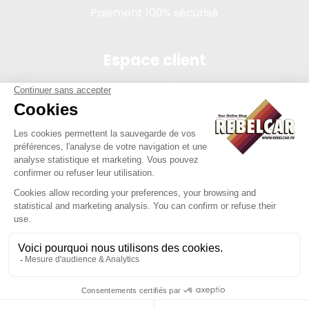
Paiement 100% sécurisé
Espace client
Connexion
Mon compte
Suivi des commandes
Conditions de vente
Mentions légales
314 PI, SASU au capital de 5 000 €, 902 971 274 R.C.S. Saint-
etienne, 450 AVENUE DE L'EUROPE, 42380 LA TOURETTE FRANCE
Site réalisé par Y-Proximité / REBELCAR® est une marque