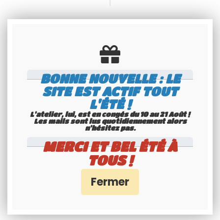
900 watts PeP
|
BONNE NOUVELLE : LE
Bande passante : 160 cx
SITE EST ACTIF TOUT
L'ÉTÉ !
|
L'atelier, lui, est en congés du 10 au 21 Août !
Les mails sont lus quotidiennement alors
Longueur : +/- 1500 mm
n'hésitez pas.
MERCI ET BEL ÉTÉ À
|
TOUS !
Poids : 340 gr
|