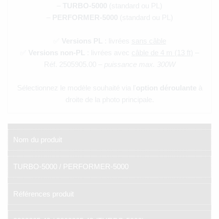
–
TURBO-5000
(standard ou PL)
–
PERFORMER-5000
(standard ou PL)
✅
Versions PL
: livrées
sans câble
✅
Versions non-PL
: livrées avec
câble de 4 m (13 ft)
–
Réf. 2505905.00 –
puissance max. 300W
Sélectionnez le modèle souhaité via l'
option déroulante
à
droite de la photo principale.
Nom du produit
TURBO-5000 / PERFORMER-5000
Références produit