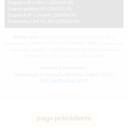
Support coffre ABN-2 (2504105.00)
Support gouttière KF (2504205.00)
Support ASP-1 chromé (2504004.00)
Connecteur UHF PL-259 (2505600.00)
Remarque :
Cette fiche produit présente deux
antennes (TURBO-5000 et PERFORMER-5000) avec leurs
variantes. Veuillez sélectionner la version souhaitée
(standard ou PL) lors de la commande.
Manuel d'utilisation :
Télécharger le manuel utilisateur TURBO-5000 /
PERFORMER-5000 (PDF)