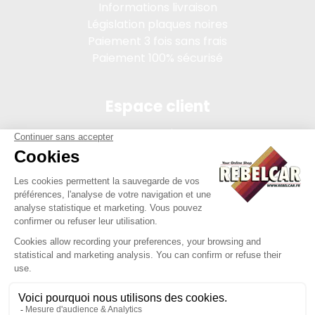
Informations livraison
Législation plaques noires
Paiement 3 fois sans frais
Paiement 100% sécurisé
Espace client
Connexion
Mon compte
Suivi des commandes
Conditions de vente
Mentions légales
314 PI, SASU au capital de 5 000 €, 902 971 274 R.C.S. Saint-
etienne, 450 AVENUE DE L'EUROPE, 42380 LA TOURETTE FRANCE