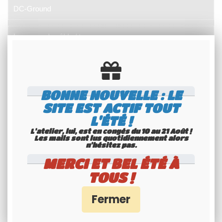
DC-Ground
Longueur de câble / type
4 m RG58 (modèles standard) / Non fourni (modèles PL)
Connecteur
BONNE NOUVELLE : LE
SITE EST ACTIF TOUT
L'ÉTÉ !
Non fourni (modèles standard) / UHF mâle PL-259 (modèles
PL)
L'atelier, lui, est en congés du 10 au 21 Août !
Les mails sont lus quotidiennement alors
n'hésitez pas.
Matériaux
MERCI ET BEL ÉTÉ À
TOUS !
Cuivre, Laiton chromé, Inox 17/7 PH, Thermoplastique anti-
UV