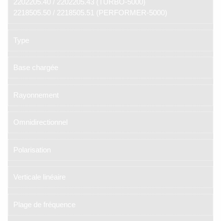
2202205.40 / 2202205.43 (TURBO-5000)
2218505.50 / 2218505.51 (PERFORMER-5000)
Type
Base chargée
Rayonnement
Omnidirectionnel
Polarisation
Verticale linéaire
Plage de fréquence