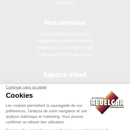
Contact
Nos services
Informations livraison
Législation plaques noires
Paiement 3 fois sans frais
Paiement 100% sécurisé
Espace client
Connexion
Mon compte
Suivi des commandes
Conditions de vente
Mentions légales