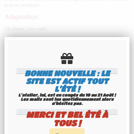
la photo principale
Adaptation
CB 27MHz, 10m-HAM
Garantie
Garantie de conformité légale 2 ans
Caractéristiques techniques
BONNE NOUVELLE : LE
Voir le
SITE EST ACTIF TOUT
L'ÉTÉ !
Manuel d'utilisation
L'atelier, lui, est en congés du 10 au 21 Août !
Les mails sont lus quotidiennement alors
n'hésitez pas.
MERCI ET BEL ÉTÉ À
TOUS !