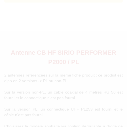
Antenne CB HF SIRIO PERFORMER
P2000 / PL
2 antennes référencées sur la même fiche produit : ce produit est
dipo en 2 versions -> PL ou non-PL
Sur la version non-PL, un câble coaxial de 4 mètres RG 58 est
fourni et le connectique n'est pas fourni
Sur la version PL, un connectique UHF PL259 est fourni et le
câble n'est pas fourni
Choisissez le modèle souhaité via l'option déroulante à droite de