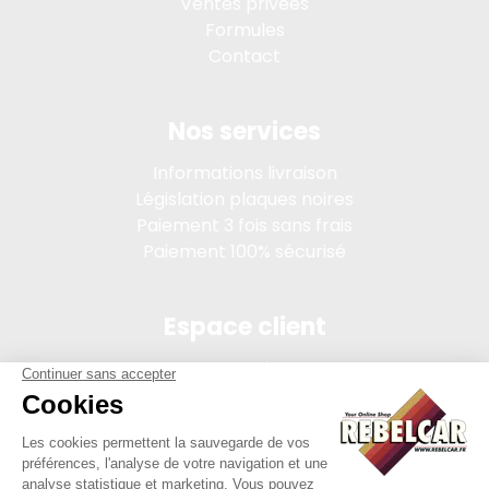
Ventes privées
Formules
Contact
Nos services
Informations livraison
Législation plaques noires
Paiement 3 fois sans frais
Paiement 100% sécurisé
Espace client
Connexion
Mon compte
Suivi des commandes
Conditions de vente
Mentions légales