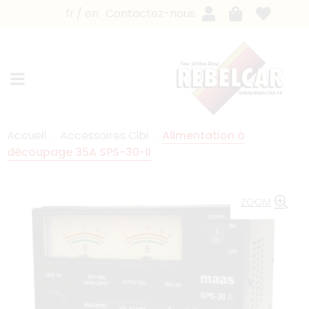
fr
en
Contactez-nous
Accueil
Accessoires Cibi
Alimentation à
découpage 35A SPS-30-II
ZOOM