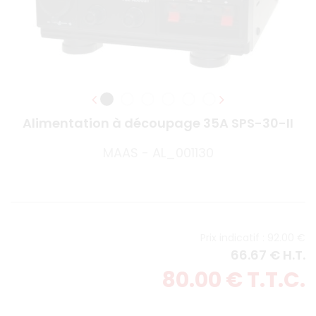
Alimentation à découpage 35A SPS-30-II
MAAS - AL_001130
92
.00
€
66
.67
€
H.T.
80
.00
€
T.T.C.