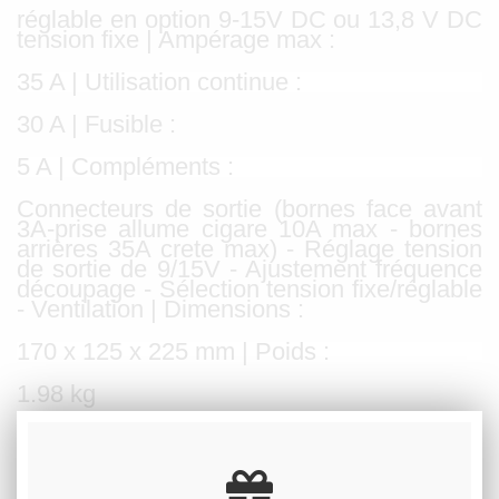
réglable en option 9-15V DC ou 13,8 V DC
tension fixe | Ampérage max :
35 A | Utilisation continue :
30 A | Fusible :
5 A | Compléments :
Connecteurs de sortie (bornes face avant
3A-prise allume cigare 10A max - bornes
arrières 35A crete max) - Réglage tension
de sortie de 9/15V - Ajustement fréquence
découpage - Sélection tension fixe/réglable
- Ventilation | Dimensions :
170 x 125 x 225 mm | Poids :
1.98 kg