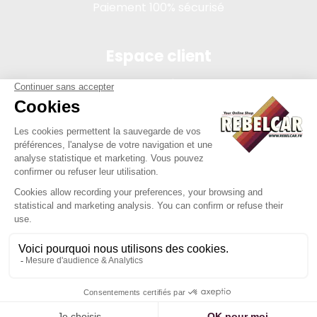
Paiement 100% sécurisé
Espace client
Connexion
Mon compte
Suivi des commandes
Conditions de vente
Mentions légales
314 PI, SASU au capital de 5 000 €, 902 971 274 R.C.S. Saint-
etienne, 450 AVENUE DE L'EUROPE, 42380 LA TOURETTE FRANCE
Site réalisé par Y-Proximité / REBELCAR® est une marque
déposée et protégée.